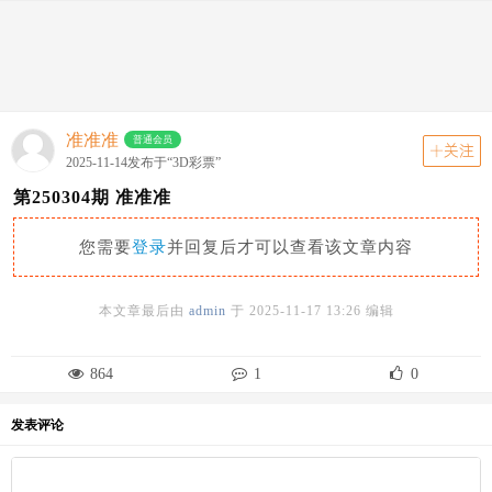
动态
关注
首页
动态
分类
走势图
资讯
准准准
普通会员
关注
2025-11-14发布于“3D彩票”
第250304期 准准准
您需要
登录
并回复后才可以查看该文章内容
本文章最后由
admin
于
2025-11-17 13:26
编辑
864
1
0
发表评论