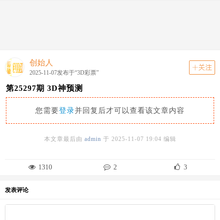
动态
关注
首页
动态
分类
走势图
资讯
创始人
关注
2025-11-07发布于“3D彩票”
第25297期 3D神预测
您需要
登录
并回复后才可以查看该文章内容
本文章最后由
admin
于
2025-11-07 19:04
编辑
1310
2
3
发表评论