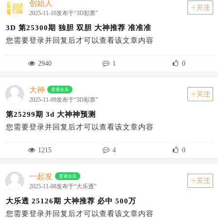
创始人
关注
2025-11-10发布于“3D彩票”
3D 第25300期 独胆 双胆 大神推荐 准准准
您需要登录并回复后才可以查看该文章内容
2940
1
0
大神
普通会员
关注
2025-11-09发布于“3D彩票”
第25299期 3d 大神神预测
您需要登录并回复后才可以查看该文章内容
1215
4
0
一起发
普通会员
关注
2025-11-08发布于“大乐透”
大乐透 25126期 大神推荐 必中 500万
您需要登录并回复后才可以查看该文章内容