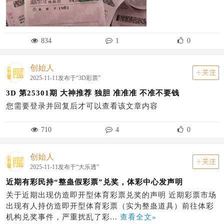
834
1
0
创始人
关注
2025-11-11发布于“3D彩票”
3D 第25301期 大神推荐 独胆 准准准 不准不要钱
您需要登录并回复后才可以查看该文章内容
710
4
0
创始人
关注
2025-11-11发布于“大乐透”
近期有彩民持“整蛊假彩票”兑奖，体彩中心发声明
关于近期出现仿造即开型体育彩票兑奖的声明 近期彩票市场
出现有人持仿造即开型体育彩票（实为整蛊道具）前往体彩
机构兑奖事件，严重扰乱了彩...
查看全文»