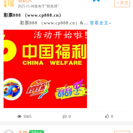
创始人
关注
2025-11-06发布于“双色球”
彩票888 （www.cp888.cn）
彩票888 （www.cp888.cn）&...
查看全文»
1665
0
0
大神
普通会员