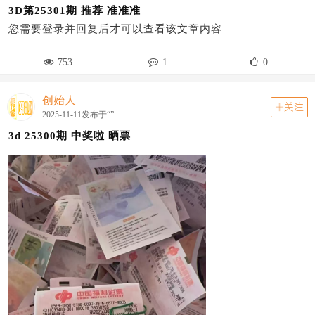
3D第25301期 推荐 准准准
您需要登录并回复后才可以查看该文章内容
753
1
0
创始人
关注
2025-11-11发布于“”
3d 25300期 中奖啦 晒票