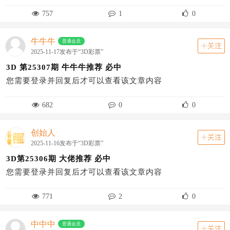
757
1
0
牛牛牛
普通会员
关注
2025-11-17发布于“3D彩票”
3D 第25307期 牛牛牛推荐 必中
您需要登录并回复后才可以查看该文章内容
682
0
0
创始人
关注
2025-11-16发布于“3D彩票”
3D第25306期 大佬推荐 必中
您需要登录并回复后才可以查看该文章内容
771
2
0
中中中
普通会员
关注