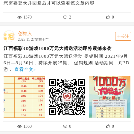
您需要登录并回复后才可以查看该文章内容
1370
2
0
创始人
关注
2025-11-27发布于“”
江西福彩3D游戏1000万元大赠送活动即将震撼来袭
江西福彩3D游戏1000万元大赠送活动 促销时间 2021年9月
6日—9月30日，持续开展25期。 促销规则 活动期间，对3D
游...
查看全文»
1360
0
0