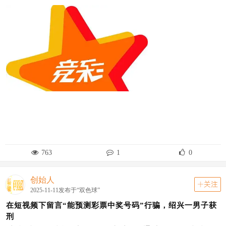
763
1
0
创始人
关注
2025-11-11发布于“双色球”
在短视频下留言“能预测彩票中奖号码”行骗，绍兴一男子获
刑