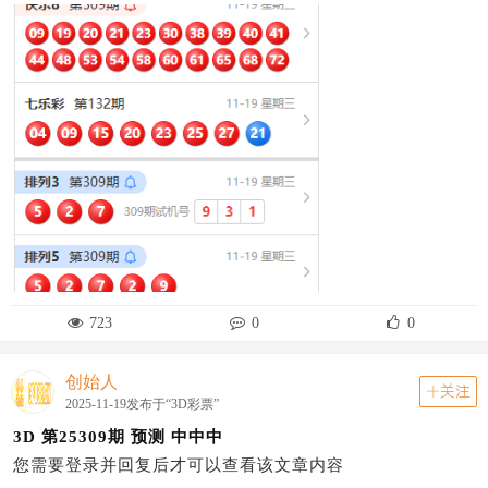
723
0
0
创始人
关注
2025-11-19发布于“3D彩票”
3D 第25309期 预测 中中中
您需要登录并回复后才可以查看该文章内容