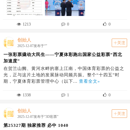
1213
0
0
创始人
关注
2025-12-07发布于“”
一张彩票撬动大民生——宁夏体彩跑出国家公益彩票“西北
加速度”
在贺兰山阙、黄河水畔的塞上江南，中国体育彩票的公益之
光，正与这片土地的发展脉动同频共振。整个“十四五”时
期，宁夏体育彩票管理中心（以下...
查看全文»
1338
1
0
创始人
关注
2025-12-07发布于“3D彩票”
第25327期 独家推荐 必中 1040