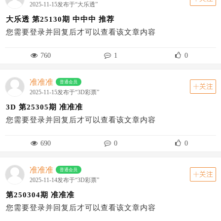
2025-11-15发布于“大乐透”
大乐透 第25130期 中中中 推荐
您需要登录并回复后才可以查看该文章内容
760
1
0
准准准
普通会员
关注
2025-11-15发布于“3D彩票”
3D 第25305期 准准准
您需要登录并回复后才可以查看该文章内容
690
0
0
准准准
普通会员
关注
2025-11-14发布于“3D彩票”
第250304期 准准准
您需要登录并回复后才可以查看该文章内容