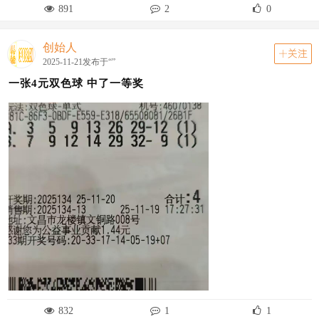
891
2
0
创始人
关注
2025-11-21发布于“”
一张4元双色球 中了一等奖
832
1
1