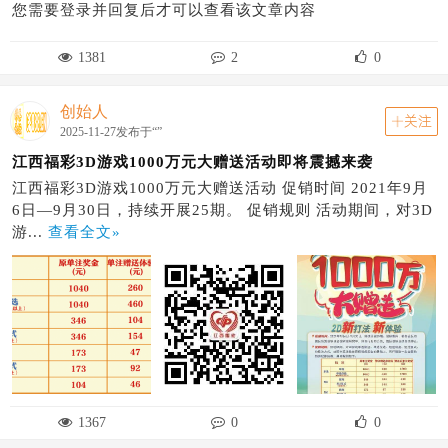
您需要登录并回复后才可以查看该文章内容
1381
2
0
创始人
关注
2025-11-27发布于“”
江西福彩3D游戏1000万元大赠送活动即将震撼来袭
江西福彩3D游戏1000万元大赠送活动 促销时间 2021年9月
6日—9月30日，持续开展25期。 促销规则 活动期间，对3D
游...
查看全文»
1367
0
0