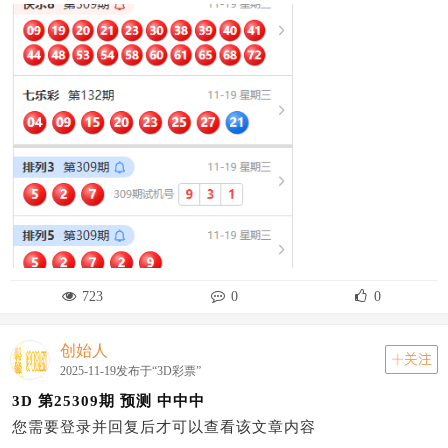
723
0
0
创始人
关注
2025-11-19发布于“3D彩票”
3D 第25309期 预测 中中中
您需要登录并回复后才可以查看该文章内容